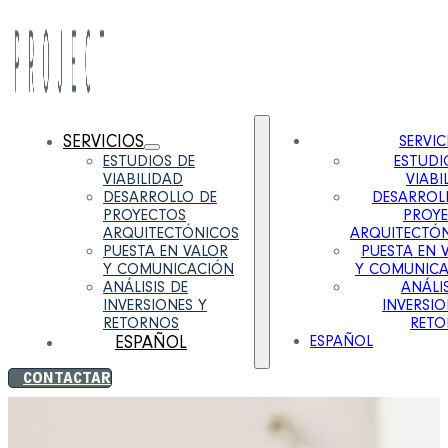
SERVICIOS
SERVIC
ESTUDIOS DE
ESTUDI
VIABILIDAD
VIABI
DESARROLLO DE
DESARROL
PROYECTOS
PROY
ARQUITECTÓNICOS
ARQUITECTÓ
PUESTA EN VALOR
PUESTA EN 
Y COMUNICACIÓN
Y COMUNIC
ANÁLISIS DE
ANÁLIS
INVERSIONES Y
INVERSIO
RETORNOS
RETO
ESPAÑOL
ESPAÑOL
CONTACTAR